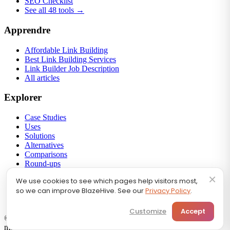
SEO Checklist
See all 48 tools →
Apprendre
Affordable Link Building
Best Link Building Services
Link Builder Job Description
All articles
Explorer
Case Studies
Uses
Solutions
Alternatives
Comparisons
Round-ups
Link Building
×
We use cookies to see which pages help visitors most,
Backlink Profiles
so we can improve BlazeHive. See our
Privacy Policy
.
Calculators
SEO FAQ
Customize
Accept
🇫🇷
Français
© 2026 BlazeHive. Tous droits réservés.
Nous gérons votre
marketing