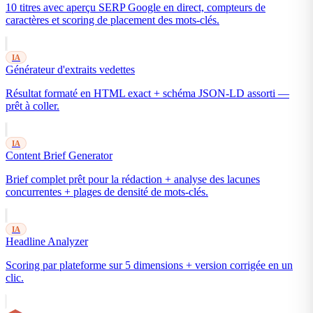
10 titres avec aperçu SERP Google en direct, compteurs de
caractères et scoring de placement des mots-clés.
IA
Générateur d'extraits vedettes
Résultat formaté en HTML exact + schéma JSON-LD assorti —
prêt à coller.
IA
Content Brief Generator
Brief complet prêt pour la rédaction + analyse des lacunes
concurrentes + plages de densité de mots-clés.
IA
Headline Analyzer
Scoring par plateforme sur 5 dimensions + version corrigée en un
clic.