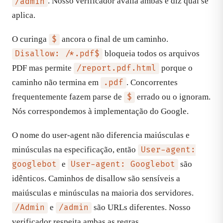
. Nosso verificador avalia ambas e diz qual se
/admin
aplica.
O curinga
ancora o final de um caminho.
$
bloqueia todos os arquivos
Disallow: /*.pdf$
PDF mas permite
porque o
/report.pdf.html
caminho não termina em
. Concorrentes
.pdf
frequentemente fazem parse de
errado ou o ignoram.
$
Nós correspondemos à implementação do Google.
O nome do user-agent não diferencia maiúsculas e
minúsculas na especificação, então
User-agent:
e
são
googlebot
User-agent: Googlebot
idênticos. Caminhos de disallow são sensíveis a
maiúsculas e minúsculas na maioria dos servidores.
e
são URLs diferentes. Nosso
/Admin
/admin
verificador respeita ambas as regras.