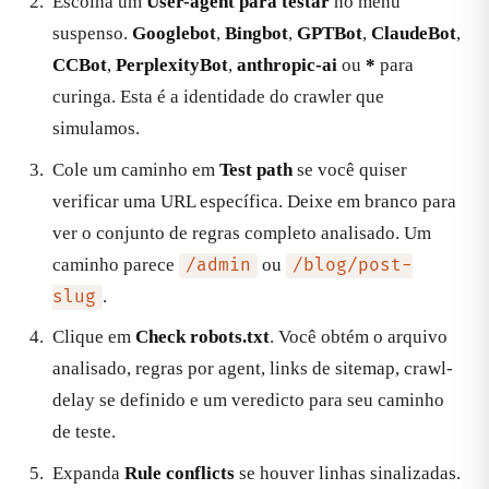
Escolha um
User-agent para testar
no menu
suspenso.
Googlebot
,
Bingbot
,
GPTBot
,
ClaudeBot
,
CCBot
,
PerplexityBot
,
anthropic-ai
ou
*
para
curinga. Esta é a identidade do crawler que
simulamos.
Cole um caminho em
Test path
se você quiser
verificar uma URL específica. Deixe em branco para
ver o conjunto de regras completo analisado. Um
caminho parece
ou
/admin
/blog/post-
.
slug
Clique em
Check robots.txt
. Você obtém o arquivo
analisado, regras por agent, links de sitemap, crawl-
delay se definido e um veredicto para seu caminho
de teste.
Expanda
Rule conflicts
se houver linhas sinalizadas.