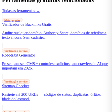
Ferramentas gratuitas relacionadas
Todas as ferramentas →
Mais popular
Verificador de Backlinks Grátis
Audite qualquer domínio. Authority Score, domínios de referência,
texto âncora. Sem cadastro.
Verificação ao vivo
Robots.txt Generator
Preset para seu CMS + controles explícitos para crawlers de AI que
importam em 2026.
Verificação ao vivo
Sitemap Checker
Rastreie até 200 URLs — códigos de status, duplicatas, órfãos,
idade do lastmod.