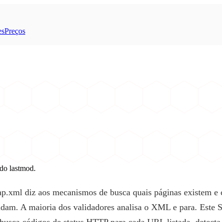
es
Preços
 do lastmod.
p.xml diz aos mecanismos de busca quais páginas existem e
udam. A maioria dos validadores analisa o XML e para. Este 
, busca códigos de status HTTP para cada URL listada, detecta