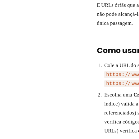
E URLs órfãs que a
não pode alcançá-l
única passagem.
Como usar 
Cole a URL do 
https://ww
https://ww
Escolha uma
Cr
índice) valida
referenciados) 
verifica código
URLs) verifica 