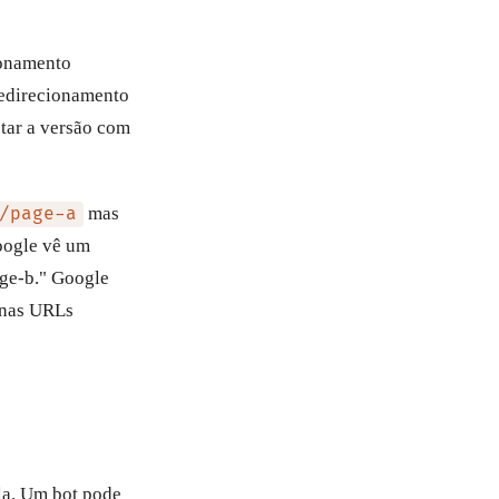
ionamento
 redirecionamento
tar a versão com
mas
/page-a
oogle vê um
age-b." Google
nas URLs
la. Um bot pode