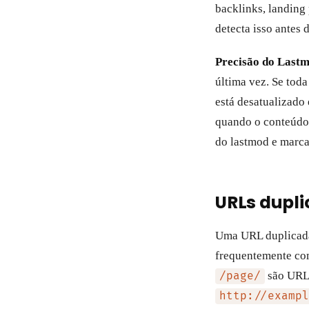
backlinks, landing
detecta isso antes 
Precisão do Lastm
última vez. Se tod
está desatualizado
quando o conteúdo 
do lastmod e marca
URLs dupl
Uma URL duplicada
frequentemente com
são URLs
/page/
http://exampl