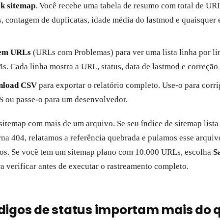
k sitemap
. Você recebe uma tabela de resumo com total de UR
s, contagem de duplicatas, idade média do lastmod e quaisquer
em URLs
(URLs com Problemas) para ver uma lista linha por li
fãs. Cada linha mostra a URL, status, data de lastmod e correçã
nload CSV
para exportar o relatório completo. Use-o para corr
S ou passe-o para um desenvolvedor.
 sitemap com mais de um arquivo. Se seu índice de sitemap lista
rna 404, relatamos a referência quebrada e pulamos esse arquiv
dos. Se você tem um sitemap plano com 10.000 URLs, escolha
S
a verificar antes de executar o rastreamento completo.
digos de status importam mais do 