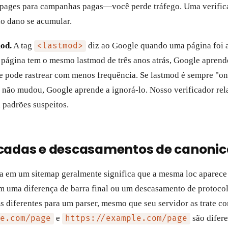
 pages para campanhas pagas—você perde tráfego. Uma verific
do dano se acumular.
od.
A tag
diz ao Google quando uma página foi a
<lastmod>
a página tem o mesmo lastmod de três anos atrás, Google aprend
 e pode rastrear com menos frequência. Se lastmod é sempre "
não mudou, Google aprende a ignorá-lo. Nosso verificador rel
 padrões suspeitos.
icadas e descasamentos de canonic
 em um sitemap geralmente significa que a mesma loc aparece 
 uma diferença de barra final ou um descasamento de protoco
 diferentes para um parser, mesmo que seu servidor as trate co
e
são difere
e.com/page
https://example.com/page