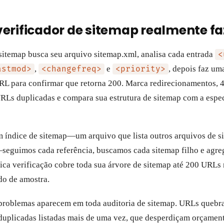
erificador de sitemap realmente fa
sitemap busca seu arquivo sitemap.xml, analisa cada entrada
<
,
e
, depois faz um
astmod>
<changefreq>
<priority>
 para confirmar que retorna 200. Marca redirecionamentos, 4
 URLs duplicadas e compara sua estrutura de sitemap com a espe
m índice de sitemap—um arquivo que lista outros arquivos de s
seguimos cada referência, buscamos cada sitemap filho e agr
ica verificação cobre toda sua árvore de sitemap até 200 URL
o de amostra.
 problemas aparecem em toda auditoria de sitemap. URLs quebr
uplicadas listadas mais de uma vez, que desperdiçam orçament