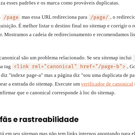
iza esses padrões e os marca como prováveis duplicatas.
a
mas essa URL redireciona para
, o redirec
/page
/page/
isição. É melhor listar o destino final no sitemap e corrigir o
or. Mostramos a cadeia de redirecionamento e recomendamos lis
anonical são um problema relacionado. Se seu sitemap inclui
ma tag
, G
<link rel="canonical" href="/page-b">
p diz "indexe page-a" mas a página diz "sou uma duplicata de p
orar a entrada do sitemap. Execute um
verificador de canonical
onfirmar que o canonical corresponde à loc do sitemap.
fãs e rastreabilidade
tá em seu sitemap mas não tem links internos apontando para e