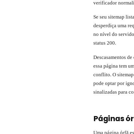
verificador normal
Se seu sitemap list
desperdiça uma requ
no nível do servid
status 200.
Descasamentos de c
essa página tem u
conflito. O sitema
pode optar por ign
sinalizadas para c
Páginas ór
Uma página órfã es