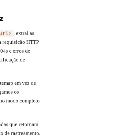
z
, extrai as
url>
a requisição HTTP
04s e erros de
cificação de
itemap em vez de
egamos os
s no modo completo
adas que retornam
o de rastreamento.