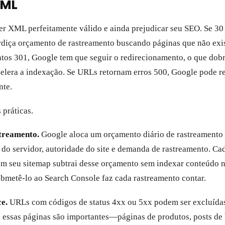
XML
r XML perfeitamente válido e ainda prejudicar seu SEO. Se 3
rdiça orçamento de rastreamento buscando páginas que não exi
tos 301, Google tem que seguir o redirecionamento, o que dob
celera a indexação. Se URLs retornam erros 500, Google pode 
nte.
 práticas.
treamento.
Google aloca um orçamento diário de rastreamento 
 do servidor, autoridade do site e demanda de rastreamento. Ca
m seu sitemap subtrai desse orçamento sem indexar conteúdo 
ubmetê-lo ao Search Console faz cada rastreamento contar.
e.
URLs com códigos de status 4xx ou 5xx podem ser excluídas
Se essas páginas são importantes—páginas de produtos, posts de