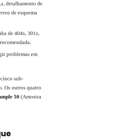
Ls, detalhamento de
 erros de esquema
nha de 404s, 301s,
o recomendada.
igir problemas em
 cinco sub-
o. Os outros quatro
ample 50
(Amostra
que