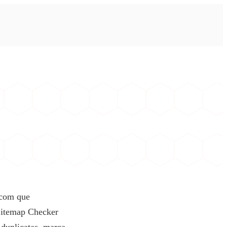
 com que
Sitemap Checker
 duplicatas, marca