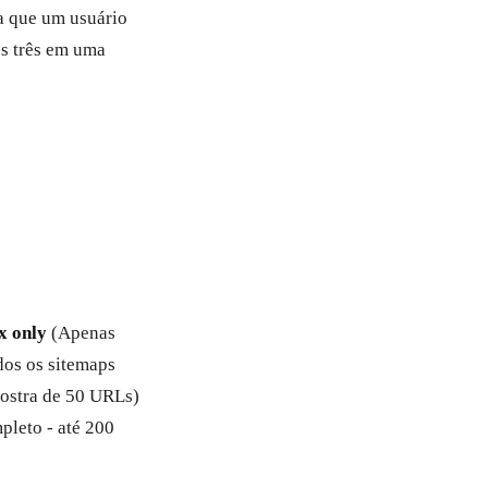
ca que um usuário
os três em uma
x only
(Apenas
os os sitemaps
stra de 50 URLs)
leto - até 200