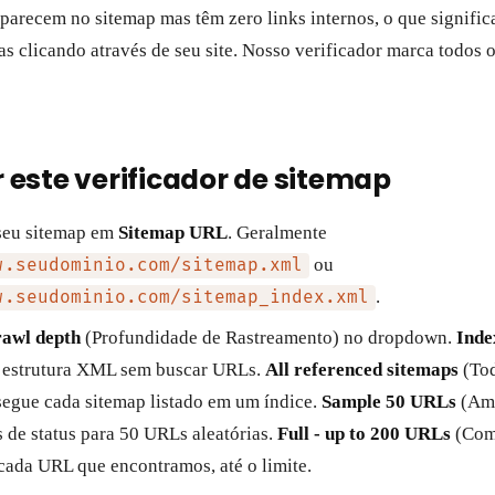
parecem no sitemap mas têm zero links internos, o que signifi
as clicando através de seu site. Nosso verificador marca todos 
este verificador de sitemap
seu sitemap em
Sitemap URL
. Geralmente
ou
w.seudominio.com/sitemap.xml
.
w.seudominio.com/sitemap_index.xml
awl depth
(Profundidade de Rastreamento) no dropdown.
Inde
 a estrutura XML sem buscar URLs.
All referenced sitemaps
(Tod
segue cada sitemap listado em um índice.
Sample 50 URLs
(Amo
s de status para 50 URLs aleatórias.
Full - up to 200 URLs
(Comp
cada URL que encontramos, até o limite.