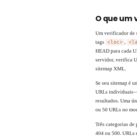
O que um v
Um verificador de 
tags
,
<loc>
<l
HEAD para cada URL
servidor, verifica
sitemap XML.
Se seu sitemap é u
URLs individuais—
resultados. Uma ún
ou 50 URLs no mod
Três categorias de
404 ou 500. URLs d