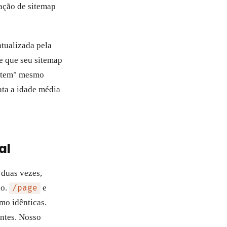
ação de sitemap
tualizada pela
e que seu sitemap
ontem" mesmo
ata a idade média
al
duas vezes,
lo.
e
/page
mo idênticas.
ntes. Nosso