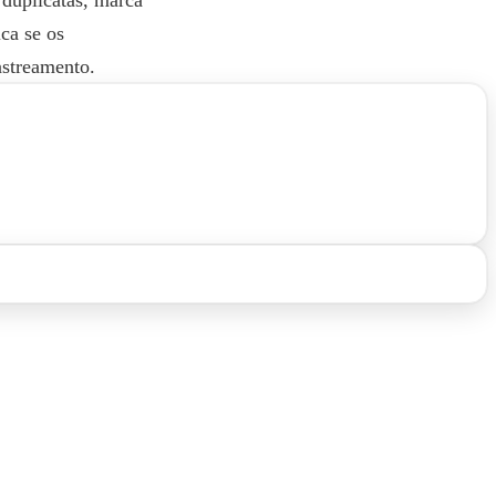
ica se os
astreamento.