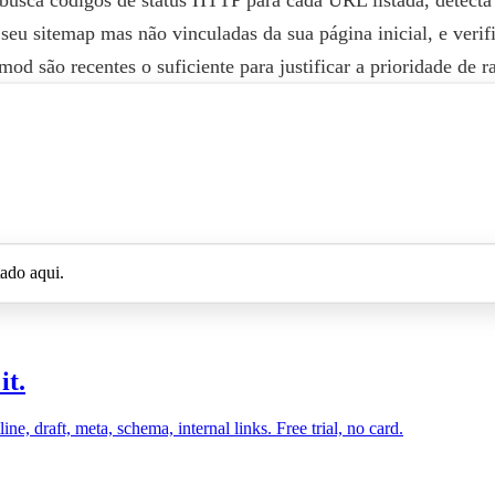
 seu sitemap mas não vinculadas da sua página inicial, e verif
mod são recentes o suficiente para justificar a prioridade de r
tado aqui.
it.
, draft, meta, schema, internal links. Free trial, no card.