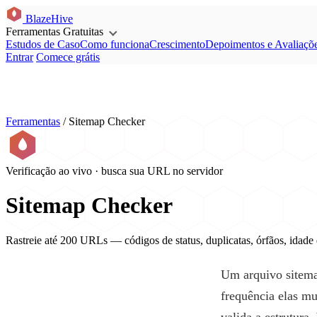
BlazeHive
Ferramentas Gratuitas
Estudos de Caso
Como funciona
Crescimento
Depoimentos e Avaliaçõ
Entrar
Comece grátis
Ferramentas
/
Sitemap Checker
Verificação ao vivo · busca sua URL no servidor
Sitemap Checker
Rastreie até 200 URLs — códigos de status, duplicatas, órfãos, idade
Um arquivo sitema
frequência elas m
valida a estrutura