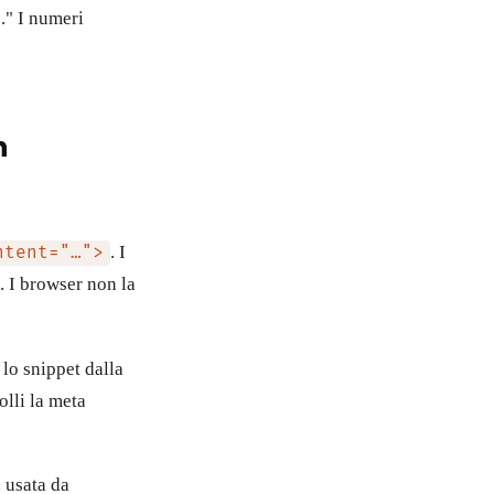
." I numeri
n
. I
ntent="…">
. I browser non la
 lo snippet dalla
olli la meta
, usata da