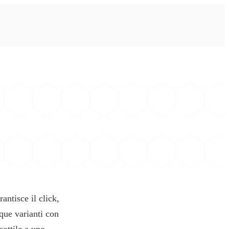
antisce il click,
que varianti con
sottile a uno