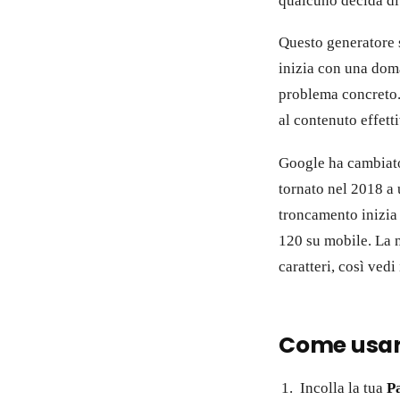
qualcuno decida di 
Questo generatore s
inizia con una dom
problema concreto. 
al contenuto effetti
Google ha cambiato 
tornato nel 2018 a
troncamento inizia 
120 su mobile. La n
caratteri, così vedi
Come usare
Incolla la tua
P