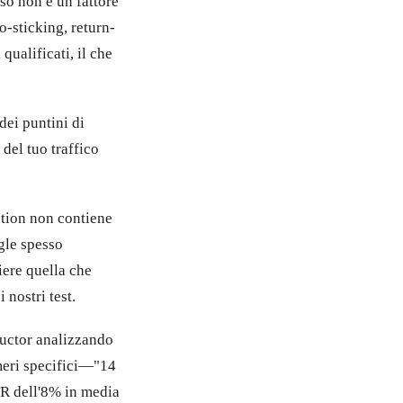
so non è un fattore
-sticking, return-
ualificati, il che
dei puntini di
del tuo traffico
ption non contiene
ogle spesso
iere quella che
 nostri test.
uctor analizzando
meri specifici—"14
R dell'8% in media