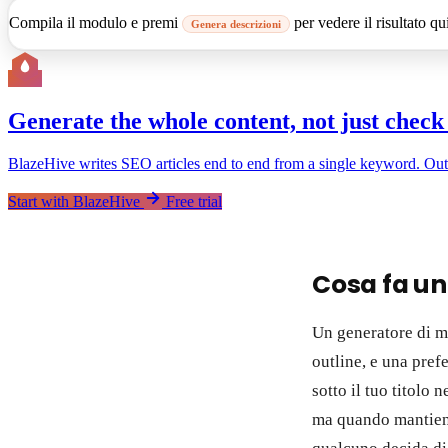
Compila il modulo e premi
per vedere il risultato qu
Genera descrizioni
Generate the whole content, not just check 
BlazeHive writes SEO articles end to end from a single keyword. Outline
Start with BlazeHive
Free trial
Cosa fa un
Un generatore di me
outline, e una pref
sotto il tuo titolo 
ma quando mantiene 