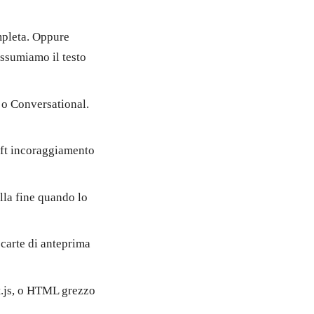
mpleta. Oppure
assumiamo il testo
, o Conversational.
oft incoraggiamento
la fine quando lo
, carte di anteprima
xt.js, o HTML grezzo