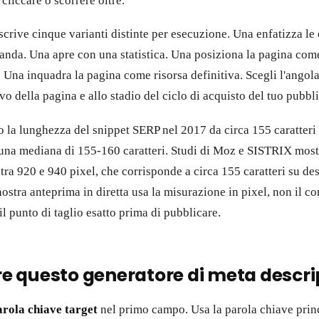
cliccare o scorrere oltre.
crive cinque varianti distinte per esecuzione. Una enfatizza le 
anda. Una apre con una statistica. Una posiziona la pagina com
Una inquadra la pagina come risorsa definitiva. Scegli l'angola
vo della pagina e allo stadio del ciclo di acquisto del tuo pubbl
la lunghezza del snippet SERP nel 2017 da circa 155 caratteri a
 una mediana di 155-160 caratteri. Studi di Moz e SISTRIX most
tra 920 e 940 pixel, che corrisponde a circa 155 caratteri su de
ostra anteprima in diretta usa la misurazione in pixel, non il c
 il punto di taglio esatto prima di pubblicare.
 questo generatore di meta descri
arola chiave target
nel primo campo. Usa la parola chiave princ