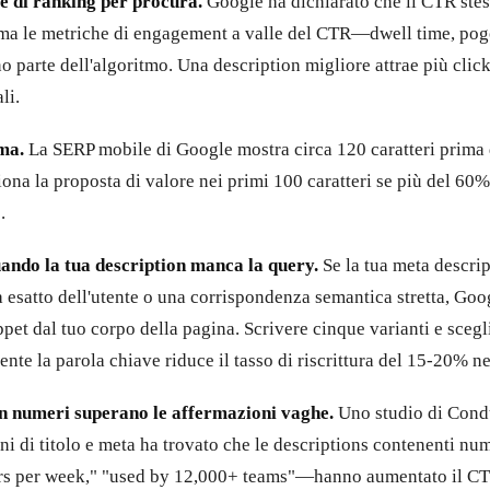
e di ranking per procura.
Google ha dichiarato che il CTR stes
, ma le metriche di engagement a valle del CTR—dwell time, pogo
parte dell'algoritmo. Una description migliore attrae più click q
li.
ma.
La SERP mobile di Google mostra circa 120 caratteri prima 
ona la proposta di valore nei primi 100 caratteri se più del 60% 
.
ando la tua description manca la query.
Se la tua meta descri
ca esatto dell'utente o una corrispondenza semantica stretta, Go
ppet dal tuo corpo della pagina. Scrivere cinque varianti e scegl
nte la parola chiave riduce il tasso di riscrittura del 15-20% nei
on numeri superano le affermazioni vaghe.
Uno studio di Cond
i di titolo e meta ha trovato che le descriptions contenenti nu
urs per week," "used by 12,000+ teams"—hanno aumentato il CT