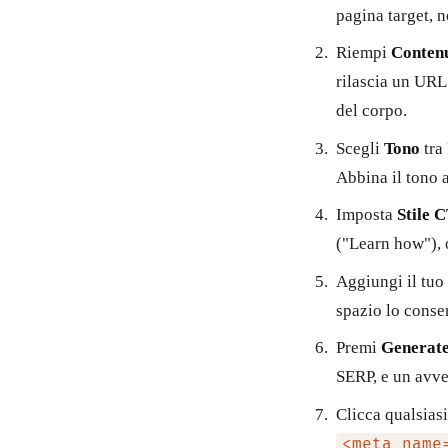
pagina target, n
Riempi
Contenu
rilascia un URL
del corpo.
Scegli
Tono
tra 
Abbina il tono a
Imposta
Stile 
("Learn how"), o
Aggiungi il tuo
spazio lo conse
Premi
Generate
SERP, e un avve
Clicca qualsias
<meta name