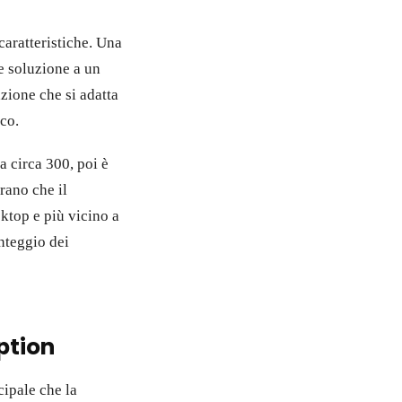
caratteristiche. Una
e soluzione a un
zione che si adatta
ico.
 circa 300, poi è
rano che il
sktop e più vicino a
onteggio dei
ption
ipale che la