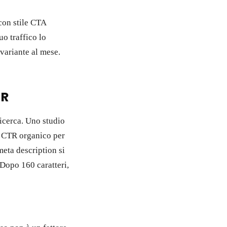
con stile CTA
uo traffico lo
variante al mese.
TR
ricerca. Uno studio
il CTR organico per
meta description si
Dopo 160 caratteri,