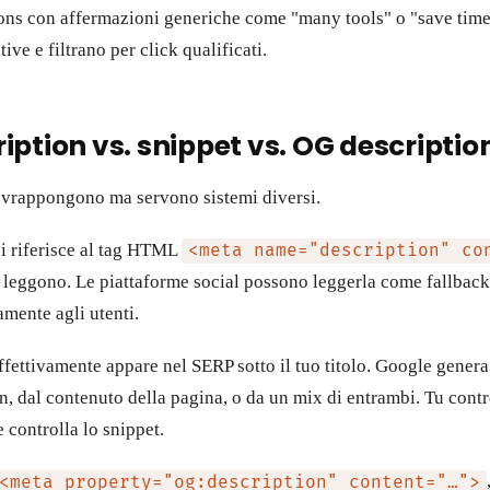
tions con affermazioni generiche come "many tools" o "save time
ive e filtrano per click qualificati.
iption vs. snippet vs. OG descriptio
sovrappongono ma servono sistemi diversi.
i riferisce al tag HTML
<meta name="description" co
a leggono. Le piattaforme social possono leggerla come fallback
amente agli utenti.
ffettivamente appare nel SERP sotto il tuo titolo. Google genera
n, dal contenuto della pagina, o da un mix di entrambi. Tu contr
 controlla lo snippet.
<meta property="og:description" content="…">