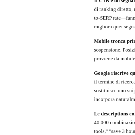
Il CTR è un segnal
di ranking diretto
to-SERP rate—fanno 
migliora quei segna
Mobile tronca pri
sospensione. Posizi
proviene da mobile
Google riscrive qu
il termine di ricer
sostituisce uno sni
incorpora naturalme
Le descriptions c
40.000 combinazion
tools," "save 3 ho