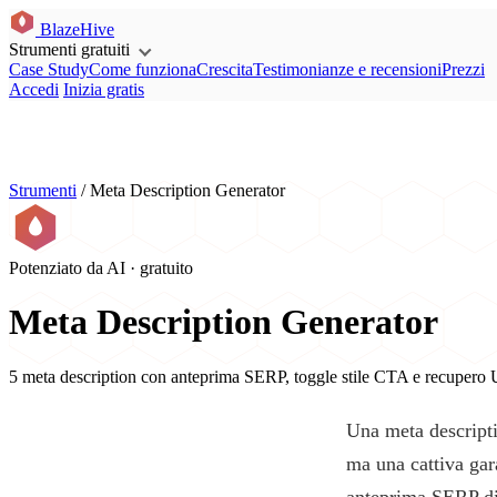
BlazeHive
Strumenti gratuiti
Case Study
Come funziona
Crescita
Testimonianze e recensioni
Prezzi
Accedi
Inizia gratis
Strumenti
/
Meta Description Generator
Potenziato da AI · gratuito
Meta Description Generator
5 meta description con anteprima SERP, toggle stile CTA e recupero
Una meta descriptio
ma una cattiva gar
anteprima SERP di 