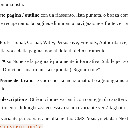
on una lista.
to pagina / outline
con un riassunto, lista puntata, o bozza co
 e recuperiamo la pagina, eliminiamo navigazione e footer, e ri
Professional, Casual, Witty, Persuasive, Friendly, Authoritative
lla voce della pagina, non al default dello strumento.
CTA
su None se la pagina è puramente informativa, Subtle per s
 Direct per una richiesta esplicita ("Sign up free").
Nome del brand
se vuoi che sia menzionato. Lo aggiungiamo al
nte.
 descriptions
. Ottieni cinque varianti con conteggi di caratteri
rtimento di lunghezza eccessiva se una variante verrà tagliata.
i variante per copiare. Incolla nel tuo CMS, Yoast, metadati Ne
.
="description">