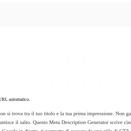
 URL automatico.
n si trova tra il tuo titolo e la tua prima impressione. Non gar
antisce il salto. Questo Meta Description Generator scrive cin
Google in diretta, ti permette di passare da uno stile di CTA 