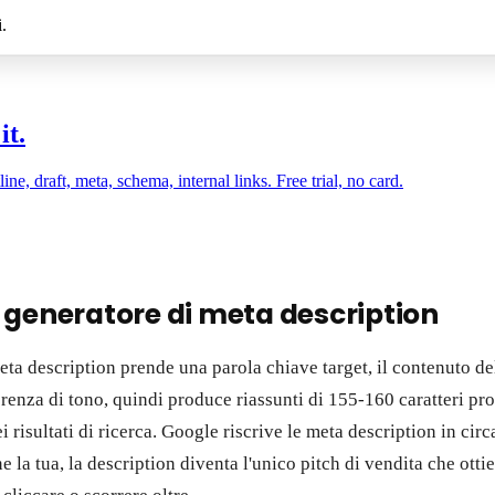
i.
it.
, draft, meta, schema, internal links. Free trial, no card.
 generatore di meta description
ta description prende una parola chiave target, il contenuto de
erenza di tono, quindi produce riassunti di 155-160 caratteri pro
nei risultati di ricerca. Google riscrive le meta description in circ
la tua, la description diventa l'unico pitch di vendita che otti