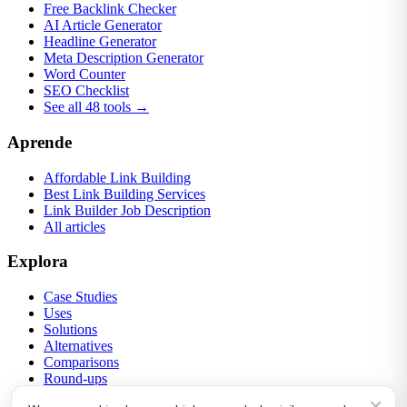
Free Backlink Checker
AI Article Generator
Headline Generator
Meta Description Generator
Word Counter
SEO Checklist
See all 48 tools →
Aprende
Affordable Link Building
Best Link Building Services
Link Builder Job Description
All articles
Explora
Case Studies
Uses
Solutions
Alternatives
Comparisons
Round-ups
Link Building
×