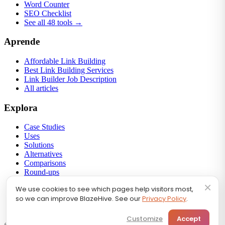
Word Counter
SEO Checklist
See all 48 tools →
Aprende
Affordable Link Building
Best Link Building Services
Link Builder Job Description
All articles
Explora
Case Studies
Uses
Solutions
Alternatives
Comparisons
Round-ups
Link Building
×
We use cookies to see which pages help visitors most,
Backlink Profiles
so we can improve BlazeHive. See our
Privacy Policy
.
Calculators
SEO FAQ
Customize
Accept
🇪🇸
Español