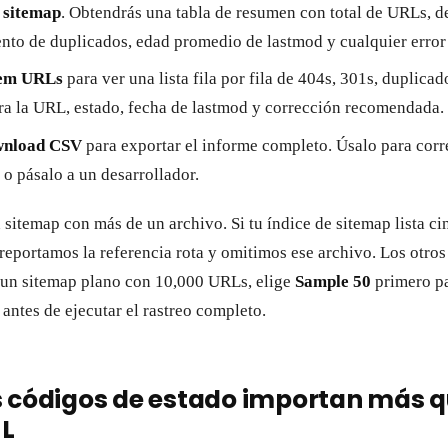
 sitemap
. Obtendrás una tabla de resumen con total de URLs, d
ento de duplicados, edad promedio de lastmod y cualquier err
em URLs
para ver una lista fila por fila de 404s, 301s, duplica
ra la URL, estado, fecha de lastmod y corrección recomendada.
nload CSV
para exportar el informe completo. Úsalo para corr
 o pásalo a un desarrollador.
n sitemap con más de un archivo. Si tu índice de sitemap lista c
eportamos la referencia rota y omitimos ese archivo. Los otros
es un sitemap plano con 10,000 URLs, elige
Sample 50
primero pa
 antes de ejecutar el rastreo completo.
s códigos de estado importan más q
ML