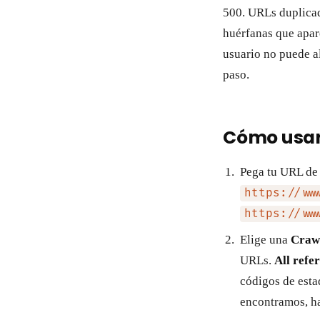
500. URLs duplicad
huérfanas que apare
usuario no puede al
paso.
Cómo usar 
Pega tu URL de
https://ww
https://ww
Elige una
Craw
URLs.
All refe
códigos de esta
encontramos, has