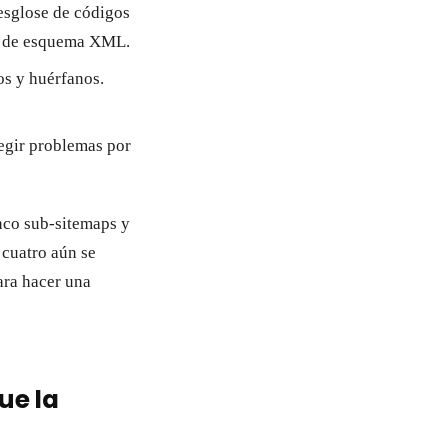
esglose de códigos
or de esquema XML.
dos y huérfanos.
egir problemas por
inco sub-sitemaps y
 cuatro aún se
ra hacer una
ue la