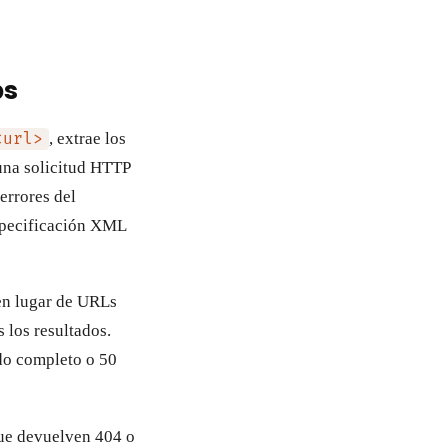
ps
, extrae los
<url>
 una solicitud HTTP
errores del
especificación XML
 en lugar de URLs
 los resultados.
do completo o 50
que devuelven 404 o