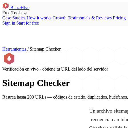
BlazeHive
Free Tools
Case Studies
How it works
Growth
Testimonials & Reviews
Pricing
Sign in
Start for free
Herramientas
/
Sitemap Checker
Verificación en vivo · obtiene tu URL del lado del servidor
Sitemap Checker
Rastrea hasta 200 URLs — códigos de estado, duplicados, huérfanos,
Un archivo sitemap
frecuencia cambia
Checkers valida la