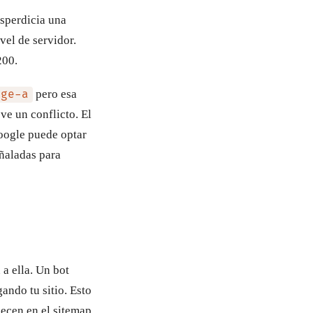
esperdicia una
ivel de servidor.
200.
pero esa
age-a
ve un conflicto. El
oogle puede optar
ñaladas para
a ella. Un bot
ando tu sitio. Esto
ecen en el sitemap