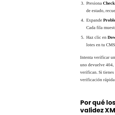
Presiona
Check
de estado, recu
Expande
Probl
Cada fila muest
Haz clic en
Dow
lotes en tu CMS
Intenta verificar u
uno devuelve 404, r
verifican. Si tien
verificación rápida
Por qué lo
validez X