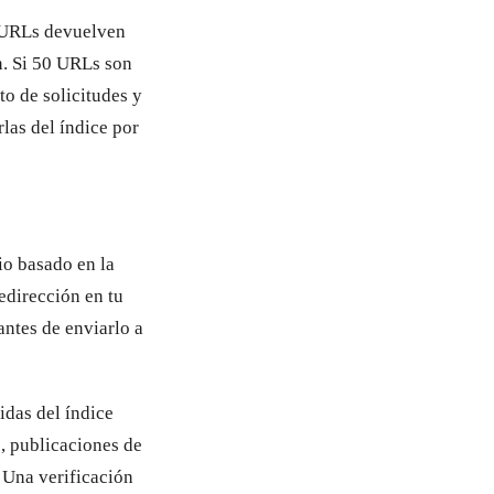
0 URLs devuelven
n. Si 50 URLs son
to de solicitudes y
las del índice por
io basado en la
redirección en tu
antes de enviarlo a
das del índice
s, publicaciones de
 Una verificación