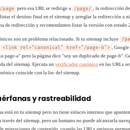
pero esa URL se redirige a
, la redirección d
/page
/page/
listar el destino final en el sitemap y arreglar la redirección a n
a de redirección y recomendamos listar la versión con estado 
ónicos son un problema relacionado. Si tu sitemap incluye
/p
g
, Google 
<link rel="canonical" href="/page-b">
xa page-a" pero la página dice "soy un duplicado de page-b". G
ada del sitemap. Ejecuta un
verificador canónico
en las URLs se
nónico coincide con la loc del sitemap.
érfanas y rastreabilidad
 está en tu sitemap pero no tiene enlaces internos que apunten 
a través del sitemap, pero un humano no puede alcanzarla naveg
e migraciones de contenido, cuando las URLs antiguas perman