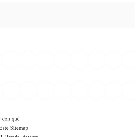
y con qué
 Este Sitemap
 listada, detecta