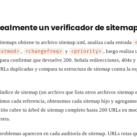
ealmente un verificador de sitema
sitemaps obtiene tu archivo sitemap.xml, analiza cada entrada
,
y
, luego realiza
astmod>
<changefreq>
<priority>
ra confirmar que devuelve 200. Señala redirecciones, 404s y 
 URLs duplicadas y compara tu estructura de sitemap contra la 
 índice de sitemap (un archivo que lista otros archivos sitemap
uimos cada referencia, obtenemos cada sitemap hijo y agregamos
ción cubre tu árbol de sitemap completo hasta 200 URLs en mo
stra.
 problemas aparecen en cada auditoría de sitemap. URLs rotas 