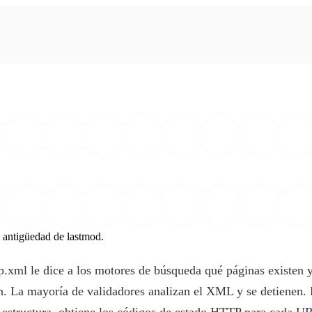
 antigüedad de lastmod.
.xml le dice a los motores de búsqueda qué páginas existen 
n. La mayoría de validadores analizan el XML y se detienen.
 estructura, obtiene los códigos de estado HTTP para cada URL