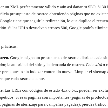
er un XML perfectamente válido y aún así dañar tu SEO. Si 3
dicia presupuesto de rastreo obteniendo páginas que no existe
Google tiene que seguir la redirección, lo que duplica el recuen
ción. Si las URLs devuelven errores 500, Google podría eliminar
 prácticas.
streo.
Google asigna un presupuesto de rastreo diario a cada sit
dor, la autoridad del sitio y la demanda de rastreo. Cada 404 o 
e presupuesto sin indexar contenido nuevo. Limpiar el sitemap 
e que cada rastreo cuente.
e.
Las URLs con códigos de estado 4xx o 5xx pueden ser exclui
epetidos. Si esas páginas son importantes (páginas de producto
 páginas de aterrizaje para campañas pagadas), pierdes tráfico.