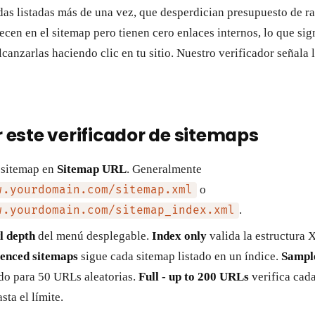
as listadas más de una vez, que desperdician presupuesto de r
cen en el sitemap pero tienen cero enlaces internos, lo que sig
canzarlas haciendo clic en tu sitio. Nuestro verificador señala l
este verificador de sitemaps
 sitemap en
Sitemap URL
. Generalmente
o
w.yourdomain.com/sitemap.xml
.
w.yourdomain.com/sitemap_index.xml
l depth
del menú desplegable.
Index only
valida la estructura 
renced sitemaps
sigue cada sitemap listado en un índice.
Sampl
do para 50 URLs aleatorias.
Full - up to 200 URLs
verifica cad
ta el límite.