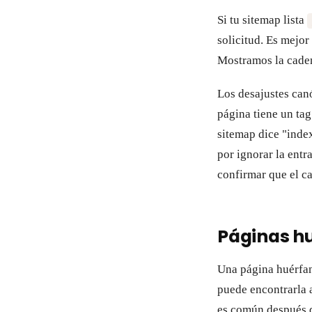
Si tu sitemap lista
solicitud. Es mejor 
Mostramos la caden
Los desajustes can
página tiene un ta
sitemap dice "inde
por ignorar la entr
confirmar que el ca
Páginas hu
Una página huérfana
puede encontrarla 
es común después d