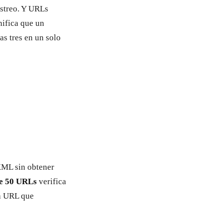
astreo. Y URLs
nifica que un
as tres en un solo
XML sin obtener
e 50 URLs
verifica
a URL que