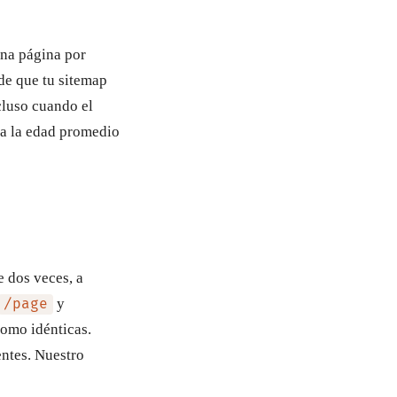
una página por
de que tu sitemap
cluso cuando el
ta la edad promedio
 dos veces, a
y
/page
como idénticas.
ntes. Nuestro