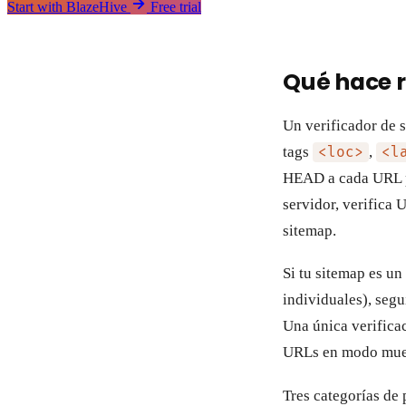
Start with BlazeHive
Free trial
Qué hace r
Un verificador de 
tags
,
<loc>
<l
HEAD a cada URL pa
servidor, verifica
sitemap.
Si tu sitemap es un
individuales), seg
Una única verifica
URLs en modo mue
Tres categorías de