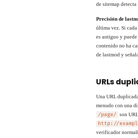
de sitemap detecta 
Precisión de lastm
última vez. Si cad
es antiguo y puede
contenido no ha ca
de lastmod y señal
URLs dupli
Una URL duplicada 
menudo con una dif
son URLs 
/page/
http://exampl
verificador normal