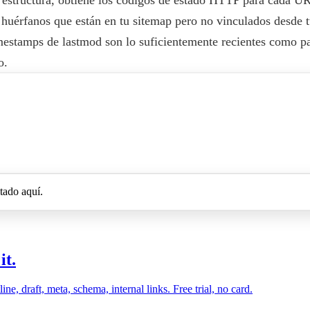
 huérfanos que están en tu sitemap pero no vinculados desde t
timestamps de lastmod son lo suficientemente recientes como par
o.
ltado aquí.
it.
, draft, meta, schema, internal links. Free trial, no card.