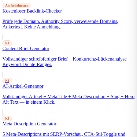
Am beliebtesten
Kostenloser Backlink-Checker
Prüfe jede Domain. Authority Score, verweisende Domains,
Ankertext. Keine Anmeldung.
KI
Content Brief Generator
Vollständiger schreibfertiger Brief + Konkurrenz-Lückenanalyse +
Keyword-Dichte-Ranges.
KI
AI-Artikel-Generator
Vollständiger Artikel + Meta Title + Meta Description + Slug + Hero
Alt Text — in einem Klick.
KI
Meta Description Generator
5 Meta-Descriptions mit SERP-Vorschau, CTA-Stil-Toggle und